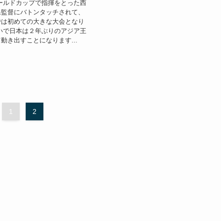
ールドカップで指揮をとった西
保監督にバトンタッチされて、
では初めての大きな大会となり
いで日本は２年ぶりのアジア王
動き出すことになります...
1
2