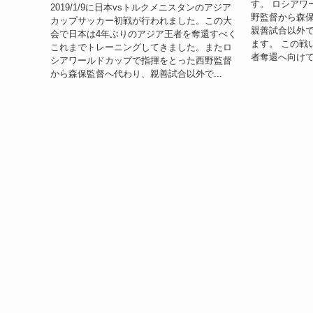
す。 ロシアワ
2019/1/9に日本vsトルクメニスタンのアジア
野監督から森
カップサッカー初戦が行われました。この大
親善試合以外
会で日本は4年ぶりのアジア王者を奪還すべく
ます。 この戦
これまでトレーニングしてきました。またロ
者奪還へ向けて
シアワールドカップで指揮をとった西野監督
から森保監督へ代わり、親善試合以外で...